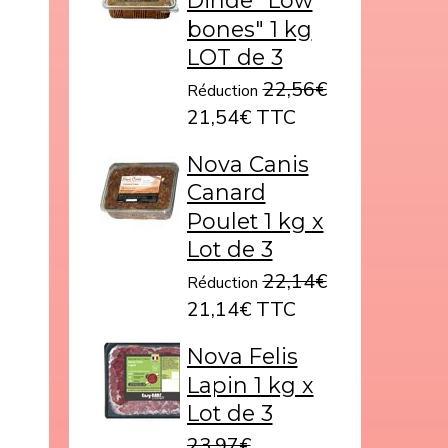
Dinde "Low
bones" 1 kg
LOT de 3
22,56€
Réduction
21,54€ TTC
Nova Canis
Canard
Poulet 1 kg x
Lot de 3
22,14€
Réduction
21,14€ TTC
Nova Felis
Lapin 1 kg x
Lot de 3
23,97€