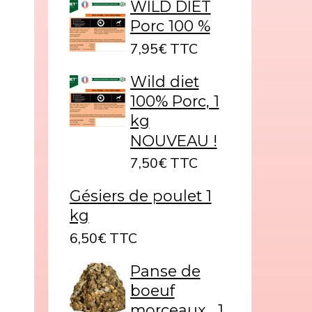
WILD DIET
Porc 100 %
7,95€ TTC
Wild diet
100% Porc, 1
kg
NOUVEAU !
7,50€ TTC
Gésiers de poulet 1
kg
6,50€ TTC
Panse de
boeuf
morceaux , 1