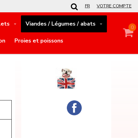
FR
VOTRE COMPTE
lets
Viandes / Légumes / abats
0
son
Proies et poissons