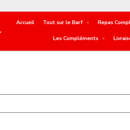
Accueil
Tout sur le Barf
Repas Comp
e
Les Compléments
Livrai