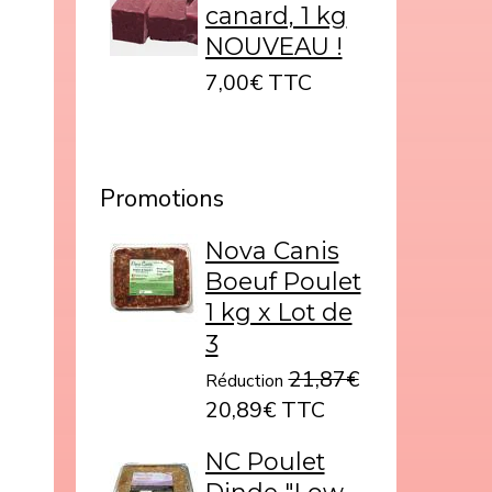
canard, 1 kg
NOUVEAU !
7,00€ TTC
Promotions
Nova Canis
Boeuf Poulet
1 kg x Lot de
3
21,87€
Réduction
20,89€ TTC
NC Poulet