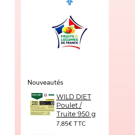
Nouveautés
WILD DIET
Poulet /
Truite 950 g
7,85€ TTC