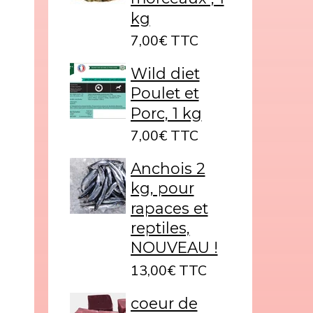
kg
7,00€ TTC
Wild diet
Poulet et
Porc, 1 kg
7,00€ TTC
Anchois 2
kg, pour
rapaces et
reptiles,
NOUVEAU !
13,00€ TTC
coeur de